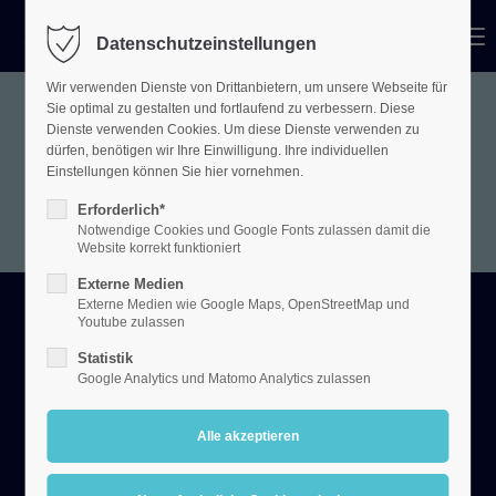
Menu
Datenschutzeinstellungen
Login
Wir verwenden Dienste von Drittanbietern, um unsere Webseite für
Benutzername
Sie optimal zu gestalten und fortlaufend zu verbessern. Diese
Dienste verwenden Cookies. Um diese Dienste verwenden zu
We know what we are but
dürfen, benötigen wir Ihre Einwilligung. Ihre individuellen
not what we may be
Einstellungen können Sie hier vornehmen.
Passwort
Erforderlich*
Notwendige Cookies und Google Fonts zulassen damit die
Website korrekt funktioniert
Externe Medien
Externe Medien wie Google Maps, OpenStreetMap und
Youtube zulassen
Anmelden
Statistik
Register
|
Lost your password?
Google Analytics und Matomo Analytics zulassen
Support
Lorem ipsum dolor sit amet: