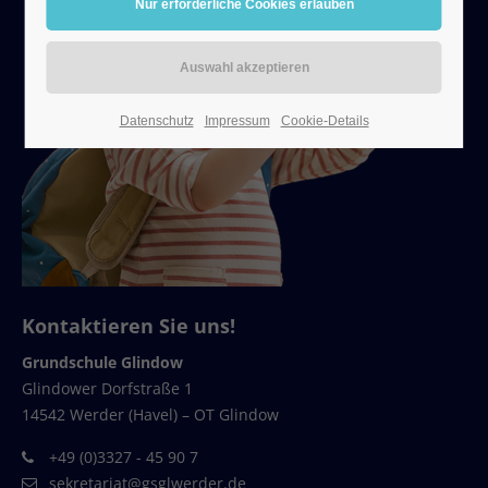
24h
/ 365days
Datenschutz
Impressum
Cookie-Details
We offer support for our customers
Mon - Fri 8:00am - 5:00pm
(GMT +1)
Get in touch
Cybersteel Inc.
376-293 City Road, Suite 600
Kontaktieren Sie uns!
San Francisco, CA 94102
Grundschule Glindow
Glindower Dorfstraße 1
Have any questions?
14542 Werder (Havel) – OT Glindow
+44 1234 567 890
+49 (0)3327 - 45 90 7
Drop us a line
sekretariat@gsglwerder.de