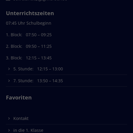
info@yourdomain.com
Unterrichtszeiten
About us
07:45 Uhr Schulbeginn
Lorem ipsum dolor sit amet, consectetuer
1. Block: 07:50 – 09:25
adipiscing elit.
2. Block: 09:50 – 11:25
Aenean commodo ligula eget dolor. Aenean massa.
Cum sociis natoque penatibus et magnis dis
3. Block: 12:15 – 13:45
parturient montes, nascetur ridiculus mus. Donec
quam felis, ultricies nec.
5. Stunde: 12:15 – 13:00
7. Stunde: 13:50 – 14:35
Favoriten
Kontakt
in die 1. Klasse